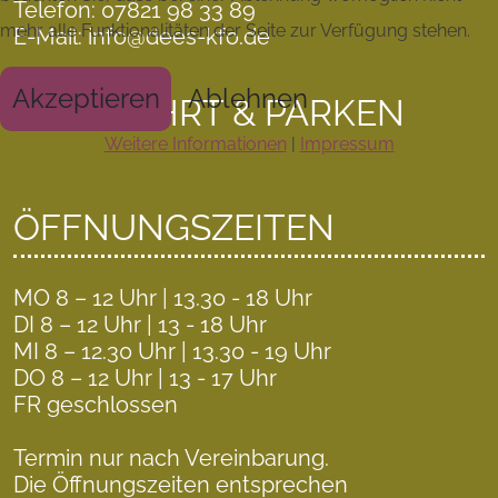
Telefon: 07821 98 33 89
mehr alle Funktionalitäten der Seite zur Verfügung stehen.
E-Mail: info@dees-kfo.de
Akzeptieren
Ablehnen
ANFAHRT & PARKEN
Weitere Informationen
|
Impressum
ÖFFNUNGSZEITEN
MO 8 – 12 Uhr | 13.30 - 18 Uhr
DI 8 – 12 Uhr | 13 - 18 Uhr
MI 8 – 12.30 Uhr | 13.30 - 19 Uhr
DO 8 – 12 Uhr | 13 - 17 Uhr
FR geschlossen
Termin nur nach Vereinbarung.
Die Öffnungszeiten entsprechen